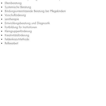
Elternberatung
Systemische Beratung
Bindungsunterstützende Beratung bei Pflegekindern
Vorschulförderung
Lerntherapie
Entwicklungsberatung und Diagnostik
Fortbildung für Institutionen
Kleingruppenförderung
Kreativitätsförderung
Feldenkrais-Methode
Reflexarbeit
Entspannungstechniken
Bewegungsförderung