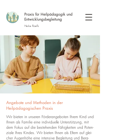
Praxis für Heilpädagogik und
Entwicklungsbegleitung
Heike Roelfs
Angebote und Methoden in der
Heilpädagogischen Praxis
Wir bie­ten in un­se­ren För­der­an­ge­bo­ten Ihrem Kind und
Ihnen als Fa­mi­lie eine in­di­vi­du­el­le Un­ter­stüt­zung, mit
dem Fokus auf die be­ste­hen­den Fä­hig­kei­ten und Po­ten­
zia­le Ihres Kin­des. Wir bie­ten Ihnen als El­tern auf glei­
cher Au­gen­hö­he eine in­ten­si­ve Be­glei­tung und Be­ra­